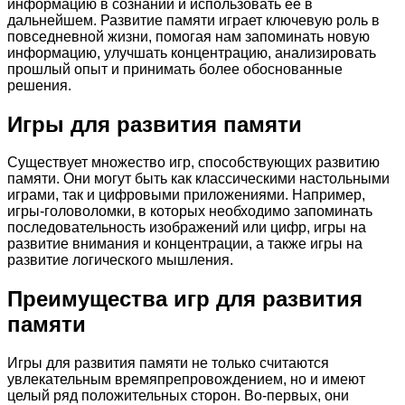
информацию в сознании и использовать ее в
дальнейшем. Развитие памяти играет ключевую роль в
повседневной жизни, помогая нам запоминать новую
информацию, улучшать концентрацию, анализировать
прошлый опыт и принимать более обоснованные
решения.
Игры для развития памяти
Существует множество игр, способствующих развитию
памяти. Они могут быть как классическими настольными
играми, так и цифровыми приложениями. Например,
игры-головоломки, в которых необходимо запоминать
последовательность изображений или цифр, игры на
развитие внимания и концентрации, а также игры на
развитие логического мышления.
Преимущества игр для развития
памяти
Игры для развития памяти не только считаются
увлекательным времяпрепровождением, но и имеют
целый ряд положительных сторон. Во-первых, они