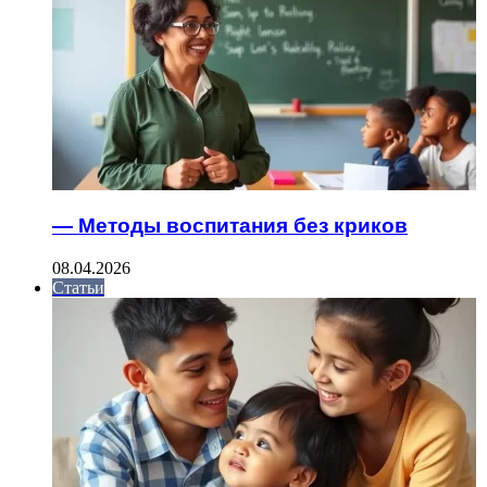
— Методы воспитания без криков
08.04.2026
Статьи