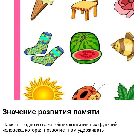
Значение развития памяти
Память – одно из важнейших когнитивных функций
человека, которая позволяет нам удерживать