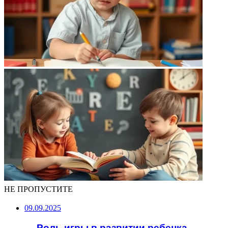
НЕ ПРОПУСТИТЕ
09.09.2025
— Роль игры в развитии ребенка