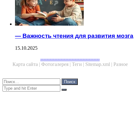
— Важность чтения для развития мозга
15.10.2025
Facebook
Twitter
WhatsApp
Telegram
--------------------------------------
Карта сайта |
Фотогалерея |
Теги |
Sitemap.xml |
Разное
Close
Найти:
Close
Search
for