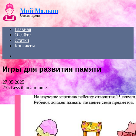
Menu
Мой Малыш
Семья и дети
Главная
О сайте
Статьи
Контакты
Search
for
Игры для развития памяти
27.05.2025
255
Less than a minute